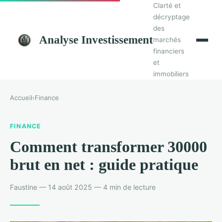
Clarté et
décryptage
des
Analyse Investissement
marchés
financiers
et
immobiliers
Accueil
›
Finance
FINANCE
Comment transformer 30000
brut en net : guide pratique
Faustine — 14 août 2025 — 4 min de lecture