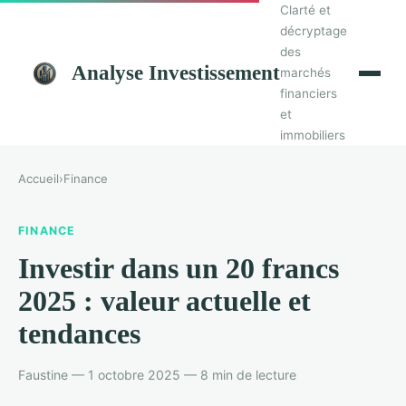
Clarté et
décryptage
des
Analyse Investissement
marchés
financiers
et
immobiliers
Accueil
›
Finance
FINANCE
Investir dans un 20 francs
2025 : valeur actuelle et
tendances
Faustine — 1 octobre 2025 — 8 min de lecture